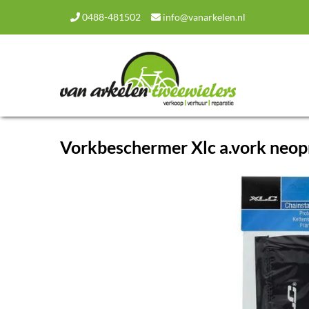
0488-481502
info@vanarkelen.nl
Vorkbeschermer Xlc a.vork neop