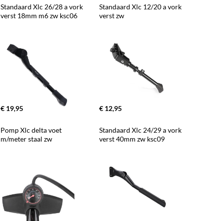
Standaard Xlc 26/28 a vork 
Standaard Xlc 12/20 a vork 
verst 18mm m6 zw ksc06
verst zw
€ 19,95
€ 12,95
Pomp Xlc delta voet 
Standaard Xlc 24/29 a vork 
m/meter staal zw
verst 40mm zw ksc09