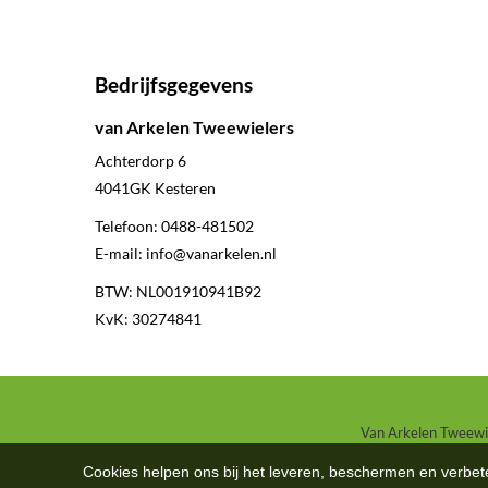
Bedrijfsgegevens
van Arkelen Tweewielers
Achterdorp 6
4041GK
Kesteren
Telefoon:
0488-481502
E-mail:
info@vanarkelen.nl
BTW: NL001910941B92
KvK: 30274841
Van Arkelen Tweewiel
Cookies helpen ons bij het leveren, beschermen en verbe