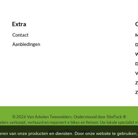
Extra
Contact
M
Aanbiedingen
D
W
D
V
Z
Z
© 2026 Van Arkelen Tweewielers. Ondersteund door
SitePack ®
ers verkoopt, verhuurd en repareert e bikes en fietsen. Uw lokale specialist 
Sitemap
Privacybeleid
teren van onze producten en diensten. Door onze website te gebruike