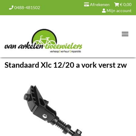
Afrekenen
€
0,00
0488-481502
Mijn account
Toggl
navig
Standaard Xlc 12/20 a vork verst zw