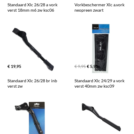
Standaard Xlc 26/28 a vork 
Vorkbeschermer Xlc a.vork 
verst 18mm m6 zw ksc06
neopreen zwart
€ 19,95
€ 9,95
€ 5,95
Standaard Xlc 26/28 br inb 
Standaard Xlc 24/29 a vork 
verst zw
verst 40mm zw ksc09