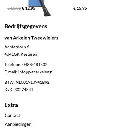
€ 13,95
€ 12,95
€ 15,95
Bedrijfsgegevens
van Arkelen Tweewielers
Achterdorp 6
4041GK
Kesteren
Telefoon:
0488-481502
E-mail:
info@vanarkelen.nl
BTW: NL001910941B92
KvK: 30274841
Extra
Contact
Aanbiedingen