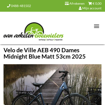
Afrekenen
€
0,00
0488-481502
Mijn account
Toggl
navig
Velo de Ville AEB 490 Dames
Midnight Blue Matt 53cm 2025