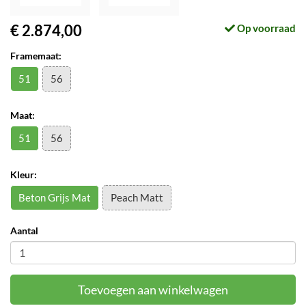
€ 2.874,00
Op voorraad
Framemaat:
51
56
Maat:
51
56
Kleur:
Beton Grijs Mat
Peach Matt
Aantal
Toevoegen aan winkelwagen