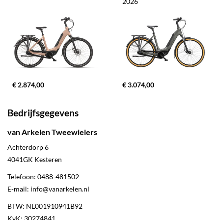
2026
€ 2.874,00
€ 3.074,00
Bedrijfsgegevens
van Arkelen Tweewielers
Achterdorp 6
4041GK
Kesteren
Telefoon:
0488-481502
E-mail:
info@vanarkelen.nl
BTW: NL001910941B92
KvK: 30274841