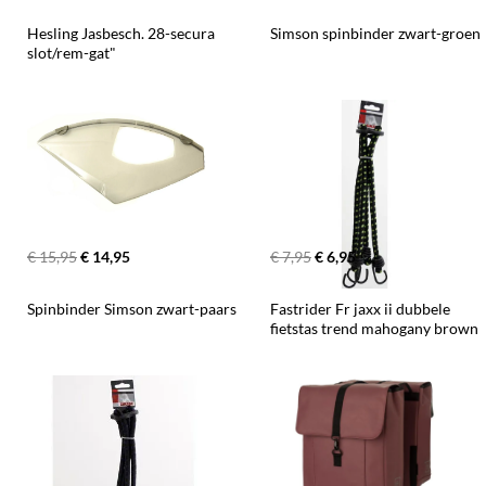
Hesling Jasbesch. 28-secura 
Simson spinbinder zwart-groen
slot/rem-gat"
€ 15,95
€ 14,95
€ 7,95
€ 6,95
Spinbinder Simson zwart-paars
Fastrider Fr jaxx ii dubbele 
fietstas trend mahogany brown