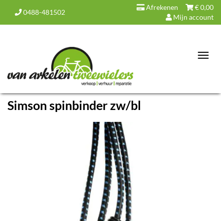
Afrekenen
€
0,00
0488-481502
Mijn account
Toggl
navig
Simson spinbinder zw/bl