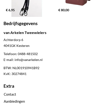
€ 6,95
€ 80,00
Bedrijfsgegevens
van Arkelen Tweewielers
Achterdorp 6
4041GK
Kesteren
Telefoon:
0488-481502
E-mail:
info@vanarkelen.nl
BTW: NL001910941B92
KvK: 30274841
Extra
Contact
Aanbiedingen