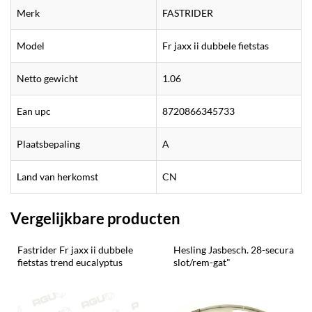
Merk
FASTRIDER
Model
Fr jaxx ii dubbele fietstas
Netto gewicht
1.06
Ean upc
8720866345733
Plaatsbepaling
A
Land van herkomst
CN
Vergelijkbare producten
Fastrider Fr jaxx ii dubbele 
Hesling Jasbesch. 28-secura 
fietstas trend eucalyptus
slot/rem-gat"