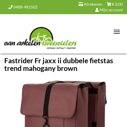
Afrekenen
€
0,00
0488-481502
Mijn account
Toggl
navig
Fastrider Fr jaxx ii dubbele fietstas
trend mahogany brown