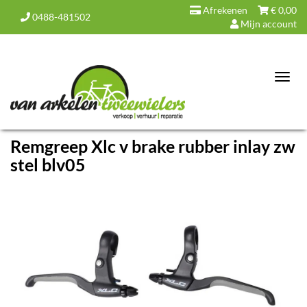
Afrekenen
€
0,00
0488-481502
Mijn account
Toggl
navig
Remgreep Xlc v brake rubber inlay zw
stel blv05