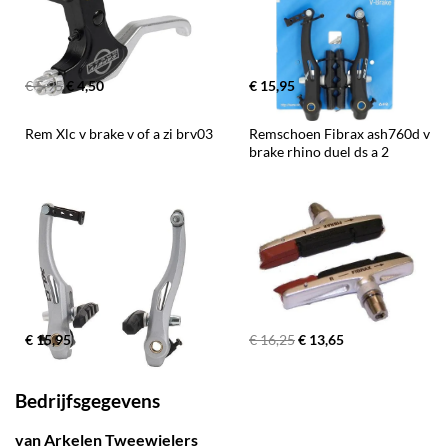
€ 5,95
€ 4,50
€ 15,95
Rem Xlc v brake v of a zi brv03
Remschoen Fibrax ash760d v 
brake rhino duel ds a 2
€ 15,95
€ 16,25
€ 13,65
Bedrijfsgegevens
van Arkelen Tweewielers