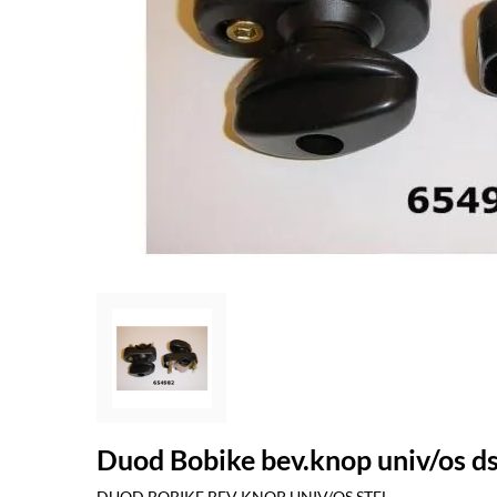
Duod Bobike bev.knop univ/os ds
DUOD BOBIKE BEV KNOP UNIV/OS STEL