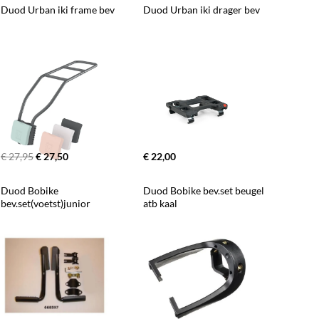
Duod Urban iki frame bev
Duod Urban iki drager bev
€ 27,95
€ 27,50
€ 22,00
Duod Bobike 
Duod Bobike bev.set beugel 
bev.set(voetst)junior
atb kaal