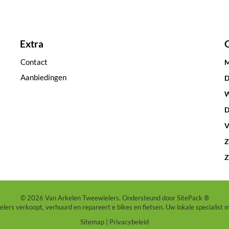
Extra
Contact
M
Aanbiedingen
D
W
D
V
Z
Z
© 2026 Van Arkelen Tweewielers. Ondersteund door
SitePack ®
ers verkoopt, verhuurd en repareert e bikes en fietsen. Uw lokale specialist 
Sitemap
Privacybeleid