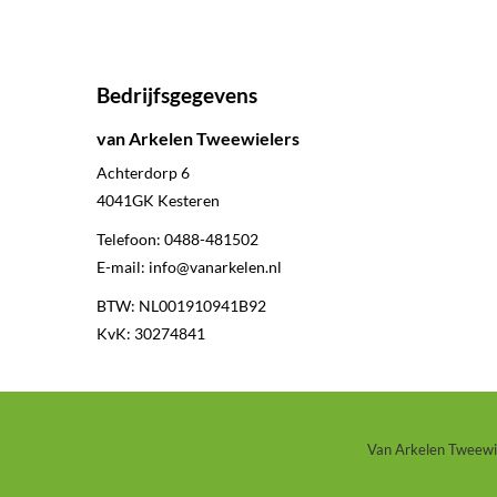
Bedrijfsgegevens
van Arkelen Tweewielers
Achterdorp 6
4041GK
Kesteren
Telefoon:
0488-481502
E-mail:
info@vanarkelen.nl
BTW: NL001910941B92
KvK: 30274841
Van Arkelen Tweewiel