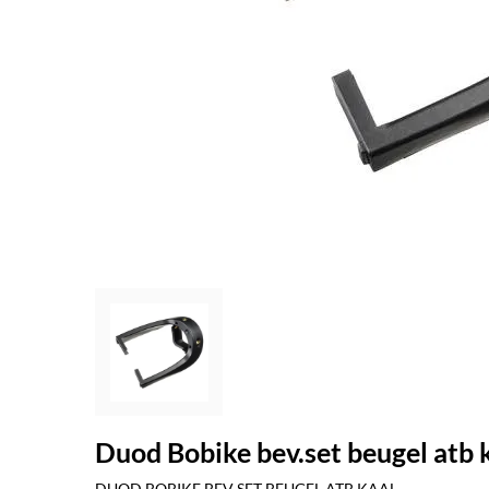
Duod Bobike bev.set beugel atb 
DUOD BOBIKE BEV SET BEUGEL ATB KAAL