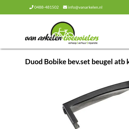
0488-481502
info@vanarkelen.nl
Duod Bobike bev.set beugel atb 