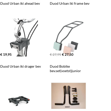
Duod Urban iki ahead bev
Duod Urban iki frame bev
€ 19,95
€ 27,95
€ 27,50
Duod Urban iki drager bev
Duod Bobike 
bev.set(voetst)junior