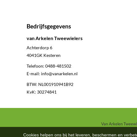
Bedrijfsgegevens
van Arkelen Tweewielers
Achterdorp 6
4041GK
Kesteren
Telefoon:
0488-481502
E-mail:
info@vanarkelen.nl
BTW: NL001910941B92
KvK: 30274841
Van Arkelen Tweewiel
Cookies helpen ons bij het leveren, beschermen en verbe