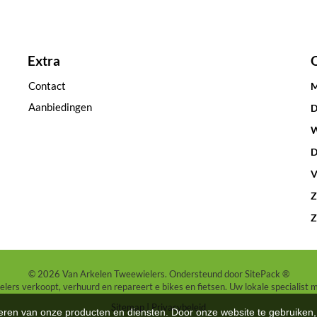
Extra
Contact
M
Aanbiedingen
D
W
D
V
Z
Z
© 2026 Van Arkelen Tweewielers. Ondersteund door
SitePack ®
ers verkoopt, verhuurd en repareert e bikes en fietsen. Uw lokale specialist 
Sitemap
Privacybeleid
teren van onze producten en diensten. Door onze website te gebruike