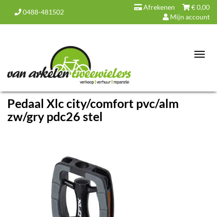
Afrekenen
€
0,00
0488-481502
Mijn account
Toggl
navig
Pedaal Xlc city/comfort pvc/alm
zw/gry pdc26 stel