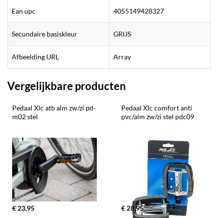
Ean upc
4055149428327
Secundaire basiskleur
GRIJS
Afbeelding URL
Array
Vergelijkbare producten
Pedaal Xlc atb alm zw/zi pd-
Pedaal Xlc comfort anti 
m02 stel
pvc/alm zw/zi stel pdc09
€ 23,95
€ 28,95