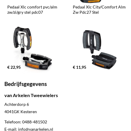
Pedaal Xlc comfort pvc/alm 
Pedaal Xlc City/Comfort Alm 
zw/zi/gry stel pdc07
Zw Pdc27 Stel
€ 22,95
€ 11,95
Bedrijfsgegevens
van Arkelen Tweewielers
Achterdorp 6
4041GK
Kesteren
Telefoon:
0488-481502
E-mail:
info@vanarkelen.nl