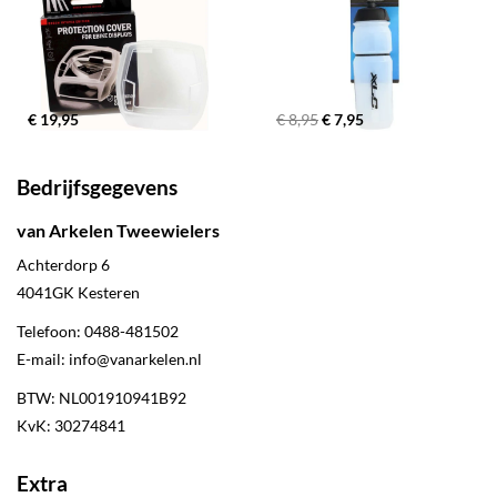
€ 19,95
€ 8,95
€ 7,95
Bedrijfsgegevens
van Arkelen Tweewielers
Achterdorp 6
4041GK
Kesteren
Telefoon:
0488-481502
E-mail:
info@vanarkelen.nl
BTW: NL001910941B92
KvK: 30274841
Extra