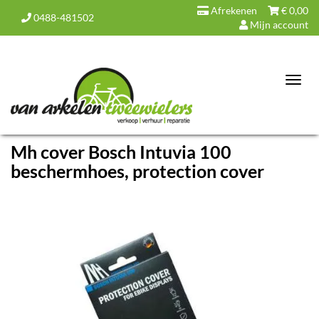
Afrekenen
€
0,00
0488-481502
Mijn account
Toggl
navig
Mh cover Bosch Intuvia 100
beschermhoes, protection cover