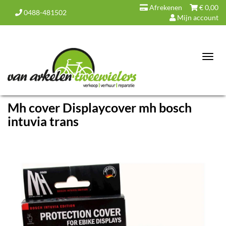
Afrekenen
€
0,00
0488-481502
Mijn account
Toggl
navig
Mh cover Displaycover mh bosch
intuvia trans