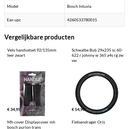
Model
Bosch Intuvia
Ean upc
4260533780015
Vergelijkbare producten
Velo handvatset 92/135mm 
Schwalbe Bub 29x235 sc 60-
leer zwart
622 r johnny w 365 a4s rg zw 
vw
€ 34,95
€ 54,90
Mh cover Displaycover mh 
Fietsendrager Oris
bosch purion trans