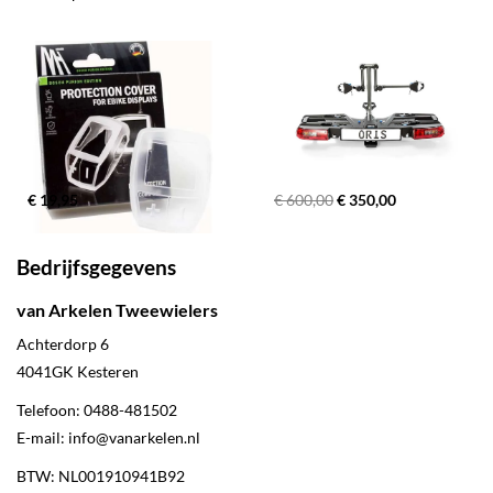
€ 19,95
€ 600,00
€ 350,00
Bedrijfsgegevens
van Arkelen Tweewielers
Achterdorp 6
4041GK
Kesteren
Telefoon:
0488-481502
E-mail:
info@vanarkelen.nl
BTW: NL001910941B92