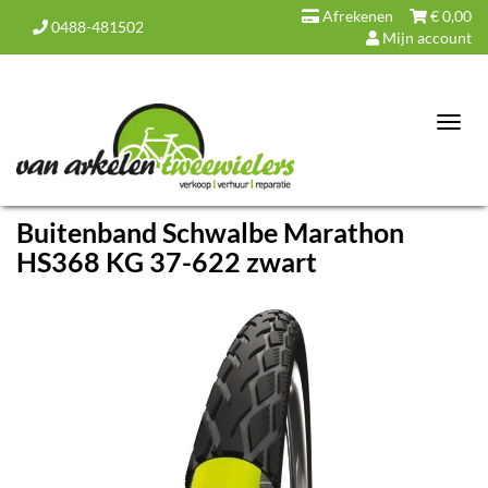
Afrekenen
€
0,00
0488-481502
Mijn account
Toggl
navig
Buitenband Schwalbe Marathon
HS368 KG 37-622 zwart