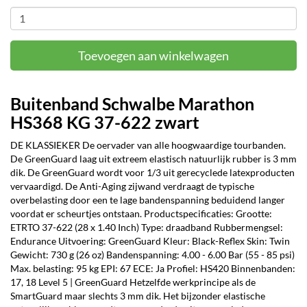
Toevoegen aan winkelwagen
Buitenband Schwalbe Marathon
HS368 KG 37-622 zwart
DE KLASSIEKER De oervader van alle hoogwaardige tourbanden.
De GreenGuard laag uit extreem elastisch natuurlijk rubber is 3 mm
dik. De GreenGuard wordt voor 1/3 uit gerecyclede latexproducten
vervaardigd. De Anti-Aging zijwand verdraagt de typische
overbelasting door een te lage bandenspanning beduidend langer
voordat er scheurtjes ontstaan. Productspecificaties: Grootte:
ETRTO 37-622 (28 x 1.40 Inch) Type: draadband Rubbermengsel:
Endurance Uitvoering: GreenGuard Kleur: Black-Reflex Skin: Twin
Gewicht: 730 g (26 oz) Bandenspanning: 4.00 - 6.00 Bar (55 - 85 psi)
Max. belasting: 95 kg EPI: 67 ECE: Ja Profiel: HS420 Binnenbanden:
17, 18 Level 5 | GreenGuard Hetzelfde werkprincipe als de
SmartGuard maar slechts 3 mm dik. Het bijzonder elastische