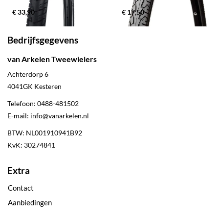
€ 33,90
€ 17,50
Bedrijfsgegevens
van Arkelen Tweewielers
Achterdorp 6
4041GK
Kesteren
Telefoon:
0488-481502
E-mail:
info@vanarkelen.nl
BTW: NL001910941B92
KvK: 30274841
Extra
Contact
Aanbiedingen