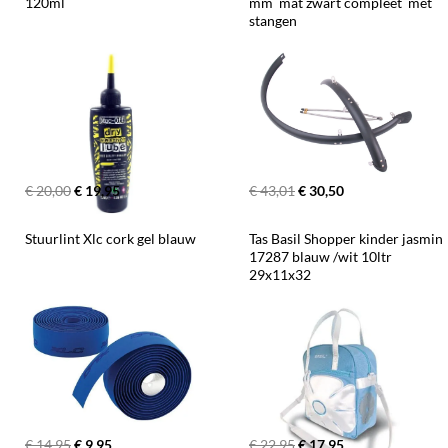
120ml
mm  mat zwart compleet  met 
stangen
€ 20,00
€ 19,95
€ 43,01
€ 30,50
Stuurlint Xlc cork gel blauw
Tas Basil Shopper kinder jasmin 
17287 blauw /wit 10ltr 
29x11x32
€ 14,95
€ 9,95
€ 22,95
€ 17,95