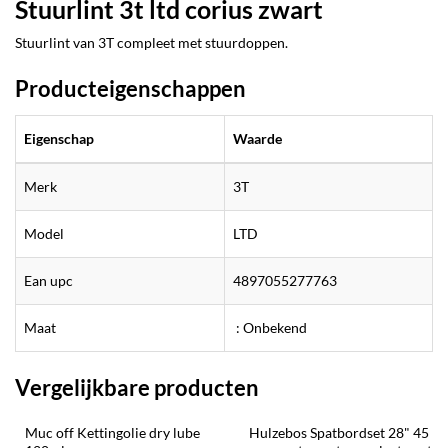
Stuurlint 3t ltd corius zwart
Stuurlint van 3T compleet met stuurdoppen.
Producteigenschappen
Eigenschap
Waarde
Merk
3T
Model
LTD
Ean upc
4897055277763
Maat
: Onbekend
Vergelijkbare producten
Muc off Kettingolie dry lube 
Hulzebos Spatbordset 28" 45 