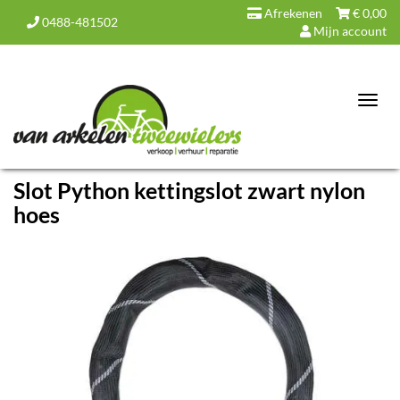
Afrekenen
€
0,00
0488-481502
Mijn account
Toggl
navig
Slot Python kettingslot zwart nylon
hoes