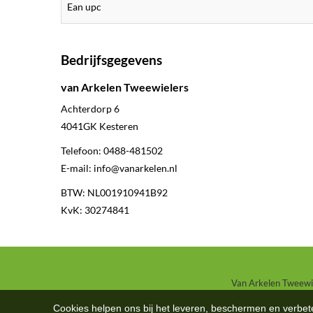
Ean upc
Bedrijfsgegevens
van Arkelen Tweewielers
Achterdorp 6
4041GK
Kesteren
Telefoon:
0488-481502
E-mail:
info@vanarkelen.nl
BTW: NL001910941B92
KvK: 30274841
Van Arkelen Tweewiel
Cookies helpen ons bij het leveren, beschermen en verbe