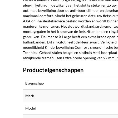
plug-in ketting in de zijkant van het slot te steken en zo uw
optimale beveiliging door de anti-boor cilinder en de geh
maximaal comfort. Mocht het gebeuren dat u uw fietssleutel
AXA online sleutelservice besteld worden en wordt binnen
manieren te monteren. Het slot wordt standaard gemonteer
montagegaten in het frame van de fiets zitten om een rings
gebruiken. De Imenso X Large heeft een extra brede openi
ballonbanden. Dit ringslot heeft de kleur zwart. Veilighei
mogelijkheid Kinderbeveiliging Comfort Ergonomische bedi
Techniek: Gehard stalen beugel en slothuis Anti-boorplaat 
afwijkende framebuizen Extra brede opening van 92 mm P
Producteigenschappen
Eigenschap
Merk
Model