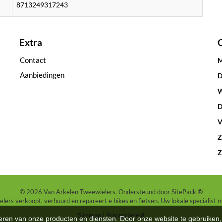
8713249317243
Extra
Contact
M
Aanbiedingen
D
W
D
V
Z
Z
© 2026 Van Arkelen Tweewielers. Ondersteund door
SitePack ®
ers verkoopt, verhuurd en repareert e bikes en fietsen. Uw lokale specialist 
Sitemap
Privacybeleid
teren van onze producten en diensten. Door onze website te gebruike