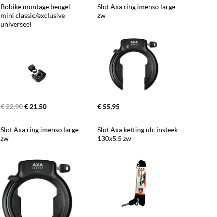
Bobike montage beugel 
Slot Axa ring imenso large 
mini classic/exclusive 
zw
universeel
€ 22,90
€ 21,50
€ 55,95
Slot Axa ring imenso large 
Slot Axa ketting ulc insteek 
zw
130x5.5 zw