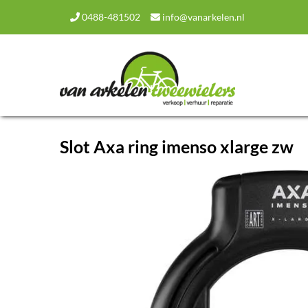
0488-481502
info@vanarkelen.nl
Slot Axa ring imenso xlarge zw