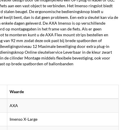
 fiets aan een vast object te verbinden. Het Imenso ringslot biedt
ard stalen beugel. De ergonomische bedieningsknop biedt u
 kwijt bent, dan is dat geen probleem. Een extra sleutel kan via de
 enkele dagen geleverd. De AXA Imenso is op verschillende
d op montagegaten in het frame van de fiets. Als er geen
lot te monteren kunt u de AXA Flex mount strips bestellen en
ng van 92 mm zodat deze ook past bij brede spatborden of
d Beveligingsniveau 12 Maximale beveiliging door extra plug-in
eningsknop Online sleutelservice Leverbaar in de kleur zwart
in de cilinder Montage middels flexibele bevestiging, ook voor
ast op brede spatborden of ballonbanden
Waarde
AXA
Imenso X-Large