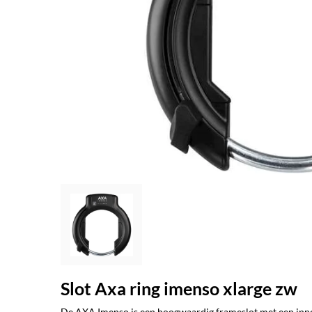
Slot Axa ring imenso xlarge zw
De AXA Imenso is een hoogwaardig frameslot met een innov