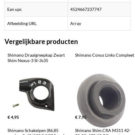
Ean upc
4524667237747
Afbeelding URL
Array
Vergelijkbare producten
Shimano Draaigreepkap Zwart 
Shimano Conus Links Compleet
Shim Nexus-3 Sl-3s35
€ 4,95
€ 7,95
Shimano Schakelpen (86,85 
Shimano Shim.CRA M311 42-