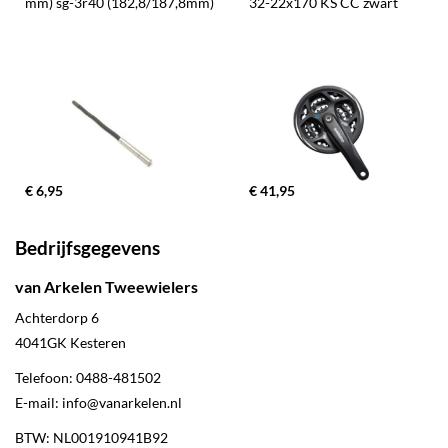
mm) sg-3r40 (182,8/187,8mm)
32-22x170 KS CC zwart
€ 6,95
€ 41,95
Bedrijfsgegevens
van Arkelen Tweewielers
Achterdorp 6
4041GK
Kesteren
Telefoon:
0488-481502
E-mail:
info@vanarkelen.nl
BTW: NL001910941B92