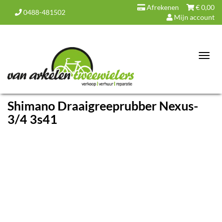
Afrekenen
€
0,00
0488-481502
Mijn account
Toggl
navig
Shimano Draaigreeprubber Nexus-
3/4 3s41