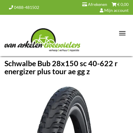
Afrekenen
€
0,00
0488-481502
Mijn account
Toggl
navig
Schwalbe Bub 28x150 sc 40-622 r
energizer plus tour ae gg z