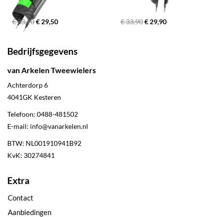
€ 33,90
€ 29,50
€ 33,90
€ 29,90
Bedrijfsgegevens
van Arkelen Tweewielers
Achterdorp 6
4041GK
Kesteren
Telefoon:
0488-481502
E-mail:
info@vanarkelen.nl
BTW: NL001910941B92
KvK: 30274841
Extra
Contact
Aanbiedingen