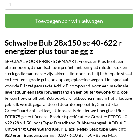
Toevoegen aan winkelwagen
Schwalbe Bub 28x150 sc 40-622 r
energizer plus tour ae gg z
SPECIAAL VOOR E-BIKES GEMAAKT. Energizer Plus heeft een
ultramodern, dynamisch tourprofiel met een glad middenstuk en
sterk gediamanteerde zijvlakken. Hierdoor rolt hij licht op de straat
en heeft een goede grip, ook op ongeplaveide wegen. Het speciaal
voor de E-inzet gemaakte Addix E-compound, voor een maximale
levensduur, een lage rolweerstand en een buitengewone grip, ook
bij een hoge snelheid. Betrouwbare lekbescherming in het alledaags
gebruik wordt gegarandeerd door de beproefde, 3mm dikke
GreenGuard anti-leklaag. Uiteraard is de nieuwe Energizer Plus
ECER75 gecertificeerd. Productspecificaties: Grootte: ETRTO 40-
622 (28 x 1.50 Inch) Type: Draadband Rubbermengsel: ADDIX E
Uitvoering: GreenGuard Kleur: Black-Reflex Seal: tube Gewicht:
820 gram Bandenspanning: 3.50 - 6.00 Bar (50 - 85 psi Max.