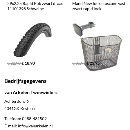
29x2.25 Rapid Rob zwart draad 
Mand New looxs toscane vast 
11101398 Schwalbe
zwart rapid lock
€ 22,90
€ 18,90
€ 36,95
€ 25,95
Bedrijfsgegevens
van Arkelen Tweewielers
Achterdorp 6
4041GK
Kesteren
Telefoon:
0488-481502
E-mail:
info@vanarkelen.nl