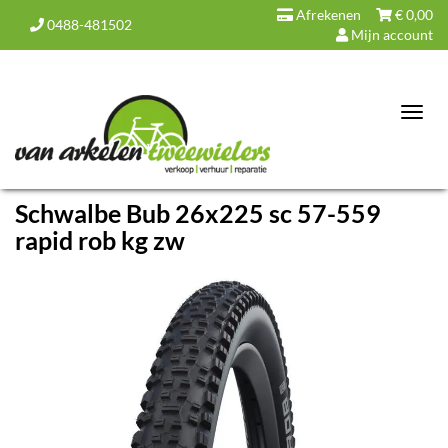
Afrekenen
€
0,00
0488-481502
Mijn account
Toggl
navig
Schwalbe Bub 26x225 sc 57-559
rapid rob kg zw