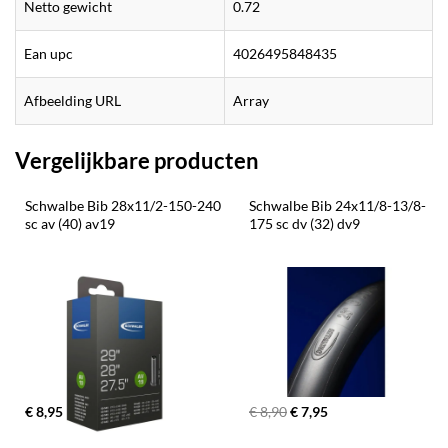
Netto gewicht
0.72
Ean upc
4026495848435
Afbeelding URL
Array
Vergelijkbare producten
Schwalbe Bib 28x11/2-150-240 
Schwalbe Bib 24x11/8-13/8-
sc av (40) av19
175 sc dv (32) dv9
€ 8,95
€ 8,90
€ 7,95