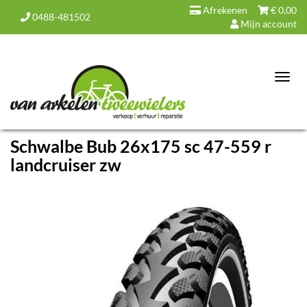
Afrekenen
€
0,00
0488-481502
Mijn account
Toggl
navig
Schwalbe Bub 26x175 sc 47-559 r
landcruiser zw