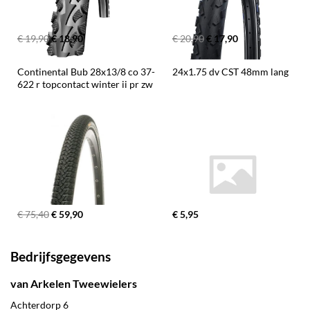
€ 19,90
€ 18,90
€ 20,90
€ 17,90
Continental Bub 28x13/8 co 37-
24x1.75 dv CST 48mm lang
622 r topcontact winter ii pr zw
€ 75,40
€ 59,90
€ 5,95
Bedrijfsgegevens
van Arkelen Tweewielers
Achterdorp 6