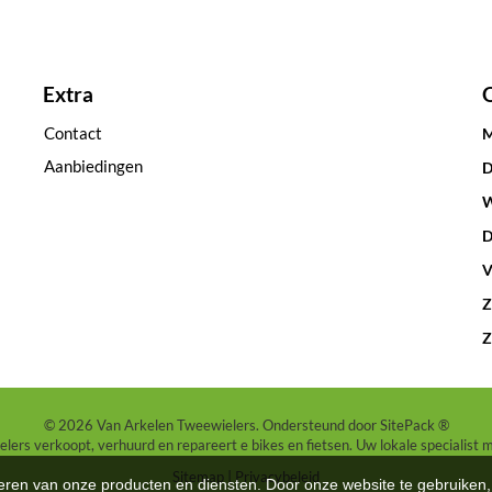
Extra
Contact
M
Aanbiedingen
D
W
D
V
Z
Z
© 2026 Van Arkelen Tweewielers. Ondersteund door
SitePack ®
ers verkoopt, verhuurd en repareert e bikes en fietsen. Uw lokale specialist 
Sitemap
Privacybeleid
teren van onze producten en diensten. Door onze website te gebruike