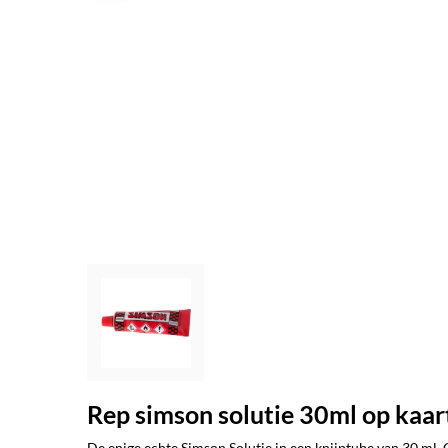
Rep simson solutie 30ml op kaa
De enige echte Simson Solutie in een knijptube van 30 ml. 