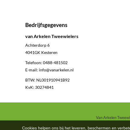
Bedrijfsgegevens
van Arkelen Tweewielers
Achterdorp 6
4041GK
Kesteren
Telefoon:
0488-481502
E-mail:
info@vanarkelen.nl
BTW: NL001910941B92
KvK: 30274841
Van Arkelen Tweewiel
Cookies helpen ons bij het leveren, beschermen en verbe