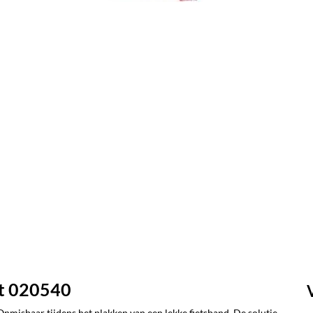
rt 020540
Onmisbaar tijdens het plakken van een lekke fietsband. De solutie