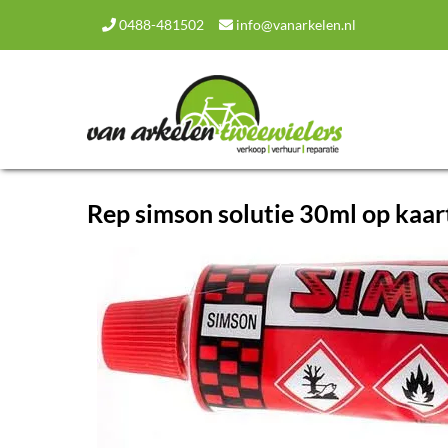
0488-481502
info@vanarkelen.nl
Rep simson solutie 30ml op kaa