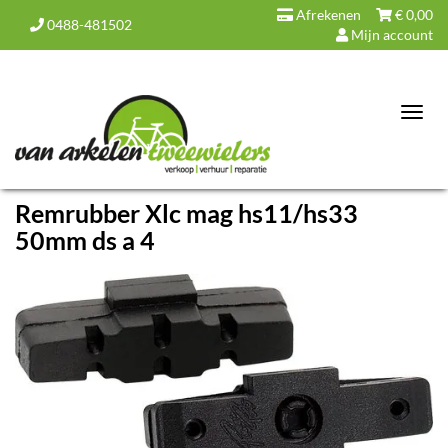
Afrekenen
€
0,00
0488-481502
Mijn account
Toggl
navig
Remrubber Xlc mag hs11/hs33
50mm ds a 4