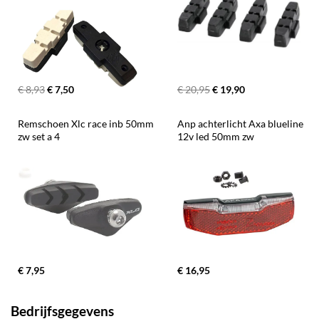
€ 8,93
€ 7,50
€ 20,95
€ 19,90
Remschoen Xlc race inb 50mm 
Anp achterlicht Axa blueline 
zw set a 4
12v led 50mm zw
€ 7,95
€ 16,95
Bedrijfsgegevens