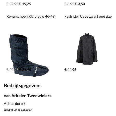
€ 27,95
€ 19,25
€ 3,95
€ 3,50
Regenschoen Xlc blauw 46-49
Fastrider Cape zwart one size
€ 27,95
€ 24,95
€ 44,95
Bedrijfsgegevens
van Arkelen Tweewielers
Achterdorp 6
4041GK
Kesteren