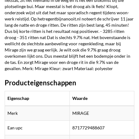
fietstas, zit het niemand in de weg en is het een uitkomst bij die
plotselinge bui. Maar meestal is het droog als ik fiets! Klopt,
onderzoek wijst uit dat het maar sporadisch regent tijdens woon-
werk reistijd. Op hetregentbijnanooit.nl noteert de schrijver 11 jaar
lang de natte en droge ritten. De ritten zijn best lang, 45 minuten!
Dus bij korte ritten is het resultaat nog positiever. - 3285 ritten
droog - 351 ritten nat Dat is slechts 9.7% nat. Het bovenstaande is
wellicht de slechtste aanbeveling voor regenkleding, maar bij
Mirage zijn we graag eerlijk. Je wilt ook die 9.7% graag droog
overkomen lijkt ons. Dus meestal blijft het een bodempje onder in
de tas. En zorgt Mirage voor een droge rit in die 9.7% van de
gevallen. Merk: Mirage Kleur: zwart Materiaal: polyester
Producteigenschappen
Eigenschap
Waarde
Merk
MIRAGE
Ean upc
8717729488607