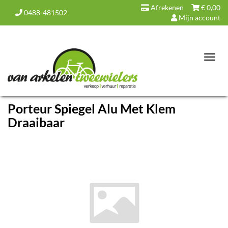
Afrekenen
€
0,00
0488-481502
Mijn account
Toggl
navig
Porteur Spiegel Alu Met Klem
Draaibaar