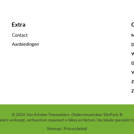
Extra
Contact
M
Aanbiedingen
D
W
D
V
Z
Z
© 2026 Van Arkelen Tweewielers. Ondersteund door
SitePack ®
ers verkoopt, verhuurd en repareert e bikes en fietsen. Uw lokale specialist 
Sitemap
Privacybeleid