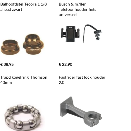
Balhoofdstel Tecora 1 1/8 
Busch & m?ller 
ahead zwart
Telefoonhouder fiets 
universeel
€ 38,95
€ 22,90
Trapd kogelring  Thomson 
Fastrider fast lock houder 
40mm
2.0