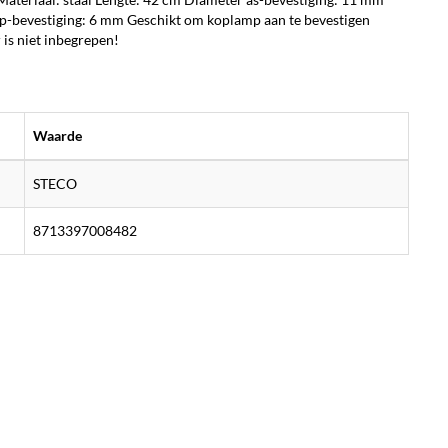
-bevestiging: 6 mm Geschikt om koplamp aan te bevestigen
 is niet inbegrepen!
Waarde
STECO
8713397008482