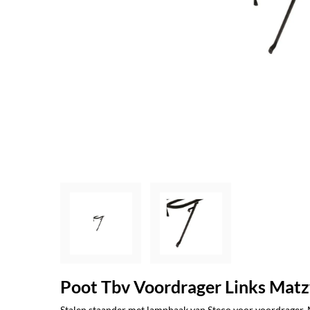
Poot Tbv Voordrager Links Mat
Stalen staander met lamphaak van Steco voor voordrager. 