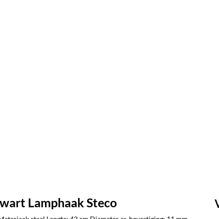
zwart Lamphaak Steco
Materiaal: staal Lengte: 42 cm Diameter as-bevestiging: 11 mm