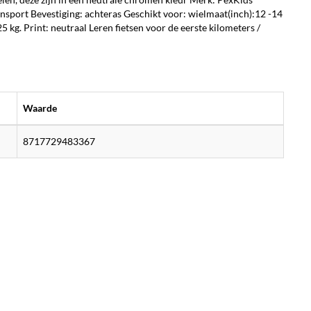
ansport Bevestiging: achteras Geschikt voor: wielmaat(inch):12 -14
g. Print: neutraal Leren fietsen voor de eerste kilometers /
Waarde
8717729483367