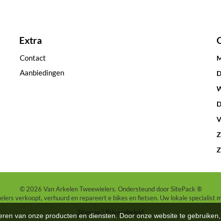
Extra
Contact
M
Aanbiedingen
D
W
D
V
Z
Z
© 2026 Van Arkelen Tweewielers. Ondersteund door
SitePack ®
ers verkoopt, verhuurd en repareert e bikes en fietsen. Uw lokale specialist 
Sitemap
Privacybeleid
teren van onze producten en diensten. Door onze website te gebruike