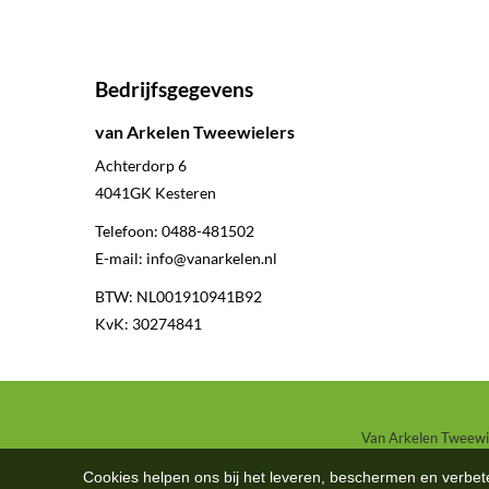
Bedrijfsgegevens
van Arkelen Tweewielers
Achterdorp 6
4041GK
Kesteren
Telefoon:
0488-481502
E-mail:
info@vanarkelen.nl
BTW: NL001910941B92
KvK: 30274841
Van Arkelen Tweewiel
Cookies helpen ons bij het leveren, beschermen en verbe