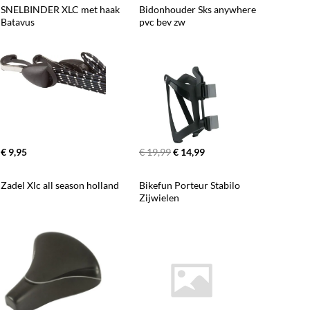
SNELBINDER XLC met haak 
Bidonhouder Sks anywhere 
Batavus
pvc bev zw
€ 9,95
€ 19,99
€ 14,99
Zadel Xlc all season holland
Bikefun Porteur Stabilo 
Zijwielen