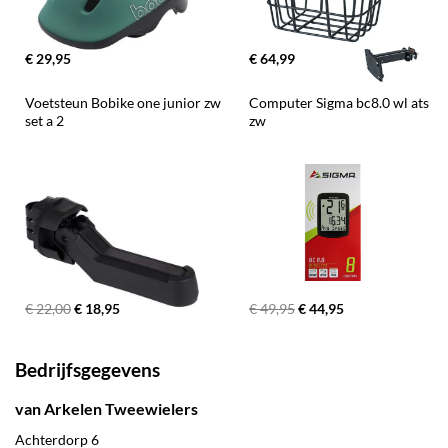
€ 29,95
€ 64,99
Voetsteun Bobike one junior zw 
Computer Sigma bc8.0 wl ats 
set a 2
zw
€ 22,00
€ 18,95
€ 49,95
€ 44,95
Bedrijfsgegevens
van Arkelen Tweewielers
Achterdorp 6