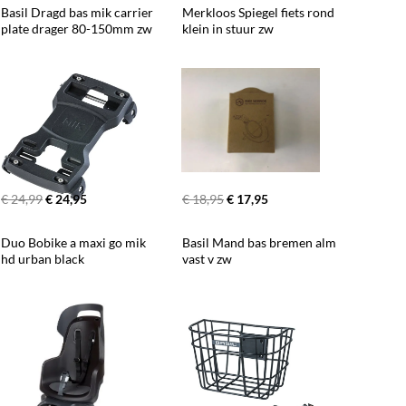
Basil Dragd bas mik carrier 
Merkloos Spiegel fiets rond 
plate drager 80-150mm zw
klein in stuur zw
€ 24,99
€ 24,95
€ 18,95
€ 17,95
Duo Bobike a maxi go mik 
Basil Mand bas bremen alm 
hd urban black
vast v zw