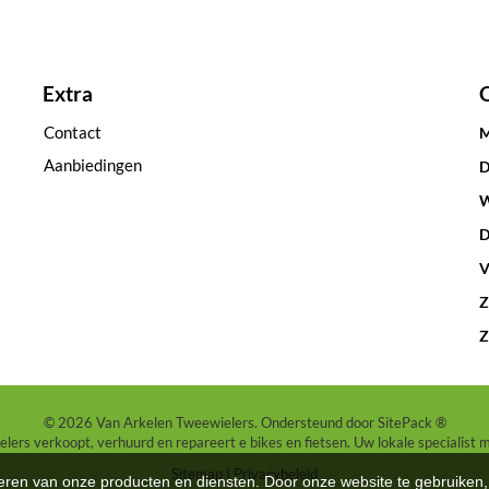
Extra
Contact
M
Aanbiedingen
D
W
D
V
Z
Z
© 2026 Van Arkelen Tweewielers. Ondersteund door
SitePack ®
ers verkoopt, verhuurd en repareert e bikes en fietsen. Uw lokale specialist 
Sitemap
Privacybeleid
teren van onze producten en diensten. Door onze website te gebruike