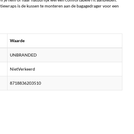
t tiewraps is de kussen te monteren aan de bagagedrager voor een
Waarde
UNBRANDED
NietVerkeerd
8718836203510