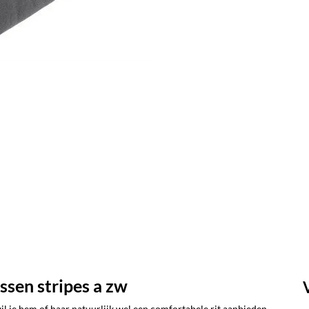
sen stripes a zw
 je hem of haar natuurlijk wel een comfortabele rit aanbieden.