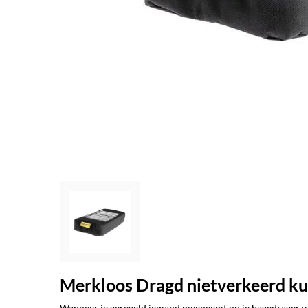
Merkloos Dragd nietverkeerd kus
Wanneer je geregeld iemand meeneemt op je bagedrager wil