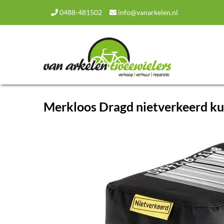
0488-481502
info@vanarkelen.nl
Merkloos Dragd nietverkeerd kus