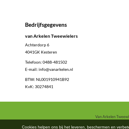
Bedrijfsgegevens
van Arkelen Tweewielers
Achterdorp 6
4041GK
Kesteren
Telefoon:
0488-481502
E-mail:
info@vanarkelen.nl
BTW: NL001910941B92
KvK: 30274841
Van Arkelen Tweewiel
Cookies helpen ons bij het leveren, beschermen en verbe