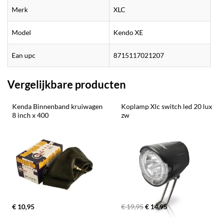
Merk
XLC
Model
Kendo XE
Ean upc
8715117021207
Vergelijkbare producten
Kenda Binnenband kruiwagen 
Koplamp Xlc switch led 20 lux 
8 inch x 400
zw
€ 10,95
€ 19,95
€ 14,95