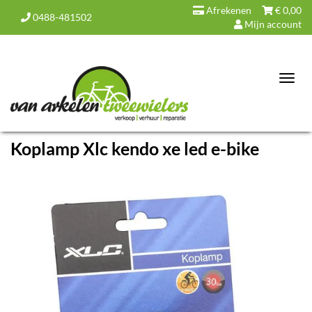
Afrekenen
€
0,00
0488-481502
Mijn account
Toggl
navig
Koplamp Xlc kendo xe led e-bike