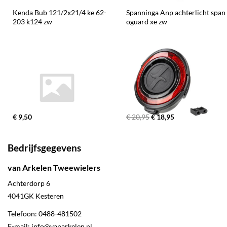
Kenda Bub 121/2x21/4 ke 62-
Spanninga Anp achterlicht span 
203 k124 zw
oguard xe zw
€ 9,50
€ 20,95
€ 18,95
Bedrijfsgegevens
van Arkelen Tweewielers
Achterdorp 6
4041GK
Kesteren
Telefoon:
0488-481502
E-mail:
info@vanarkelen.nl