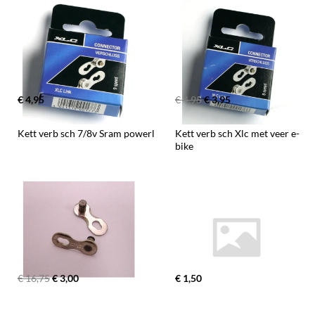
€ 4,95
€ 4,95
€ 3,95
Kett verb sch 7/8v Sram powerl
Kett verb sch Xlc met veer e-
bike
€ 16,75
€ 3,00
€ 1,50