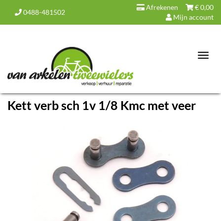
Afrekenen
€
0,00
0488-481502
Mijn account
Toggl
navig
Kett verb sch 1v 1/8 Kmc met veer