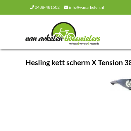
0488-481502
info@vanarkelen.nl
Hesling kett scherm X Tension 3