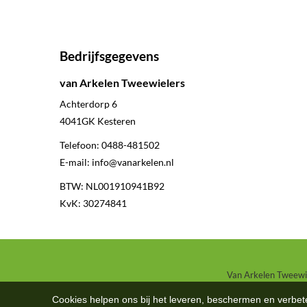
Bedrijfsgegevens
van Arkelen Tweewielers
Achterdorp 6
4041GK
Kesteren
Telefoon:
0488-481502
E-mail:
info@vanarkelen.nl
BTW: NL001910941B92
KvK: 30274841
Van Arkelen Tweewiel
Cookies helpen ons bij het leveren, beschermen en verbe