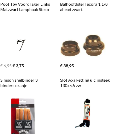
Poot Tbv Voordrager Links 
Balhoofdstel Tecora 1 1/8 
Matzwart Lamphaak Steco
ahead zwart
€ 6,95
€ 3,75
€ 38,95
Simson snelbinder 3 
Slot Axa ketting ulc insteek 
binders oranje
130x5.5 zw