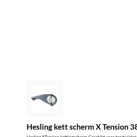
Hesling kett scherm X Tension 3
Hesling XTension kettingscherm Geschikt voor tandwielen 