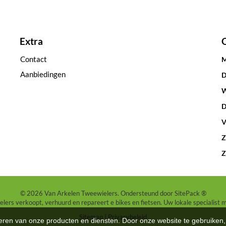
Extra
Contact
M
Aanbiedingen
D
W
D
V
Z
Z
© 2026 Van Arkelen Tweewielers. Ondersteund door
SitePack ®
ers verkoopt, verhuurd en repareert e bikes en fietsen. Uw lokale specialist 
Sitemap
Privacybeleid
teren van onze producten en diensten. Door onze website te gebruike