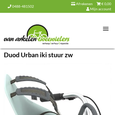
Afrekenen
€
0,00
0488-481502
Mijn account
Toggl
navig
Duod Urban iki stuur zw