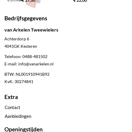
€ 27,95
€ 27,50
€ 22,00
Bedrijfsgegevens
van Arkelen Tweewielers
Achterdorp 6
4041GK
Kesteren
Telefoon:
0488-481502
E-mail:
info@vanarkelen.nl
BTW: NL001910941B92
KvK: 30274841
Extra
Contact
Aanbiedingen
Openingstijden