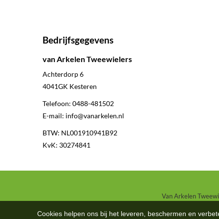
Bedrijfsgegevens
van Arkelen Tweewielers
Achterdorp 6
4041GK
Kesteren
Telefoon:
0488-481502
E-mail:
info@vanarkelen.nl
BTW: NL001910941B92
KvK: 30274841
Van Arkelen Tweewiel
Cookies helpen ons bij het leveren, beschermen en verbe