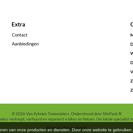
Extra
Contact
M
Aanbiedingen
D
W
D
V
Z
Z
© 2026 Van Arkelen Tweewielers. Ondersteund door
SitePack ®
ers verkoopt, verhuurd en repareert e bikes en fietsen. Uw lokale specialist 
Sitemap
Privacybeleid
teren van onze producten en diensten. Door onze website te gebruike