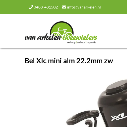
0488-481502
info@vanarkelen.nl
Bel Xlc mini alm 22.2mm zw