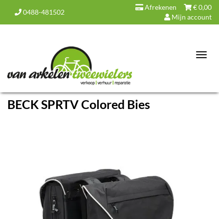
Afrekenen
€
0,00
0488-481502
Mijn account
Toggl
navig
BECK SPRTV Colored Bies