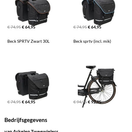
€ 74,95
€ 64,95
€ 74,95
€ 64,95
Beck SPRTV Zwart 30L
Beck sprtv (incl. mik)
€ 74,95
€ 64,95
€ 94,95
€ 92,95
Bedrijfsgegevens
van Arkelen Tweewielers