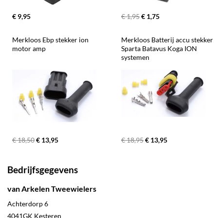
€ 9,95
€ 1,95
€ 1,75
Merkloos Ebp stekker ion 
Merkloos Batterij accu stekker 
motor amp
Sparta Batavus Koga ION 
systemen
€ 18,50
€ 13,95
€ 18,95
€ 13,95
Bedrijfsgegevens
van Arkelen Tweewielers
Achterdorp 6
4041GK
Kesteren