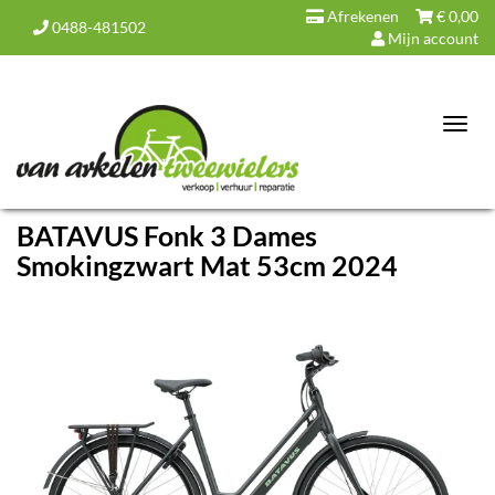
Afrekenen
€
0,00
0488-481502
Mijn account
Toggl
navig
BATAVUS Fonk 3 Dames
Smokingzwart Mat 53cm 2024