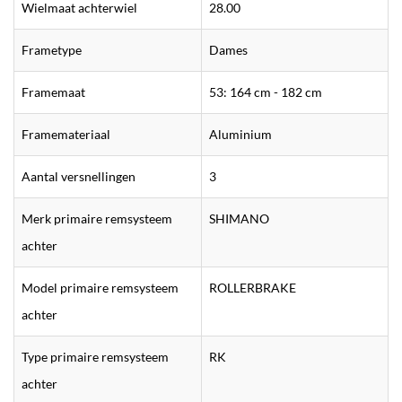
Wielmaat achterwiel
28.00
Frametype
Dames
Framemaat
53: 164 cm - 182 cm
Framemateriaal
Aluminium
Aantal versnellingen
3
Merk primaire remsysteem
SHIMANO
achter
Model primaire remsysteem
ROLLERBRAKE
achter
Type primaire remsysteem
RK
achter