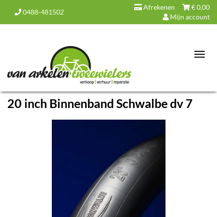
Afrekenen
€
0,00
0488-481502
Mijn account
Toggl
navig
20 inch Binnenband Schwalbe dv 7