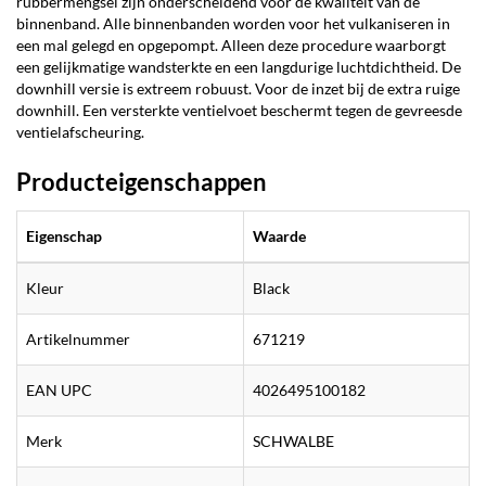
rubbermengsel zijn onderscheidend voor de kwaliteit van de
binnenband. Alle binnenbanden worden voor het vulkaniseren in
een mal gelegd en opgepompt. Alleen deze procedure waarborgt
een gelijkmatige wandsterkte en een langdurige luchtdichtheid. De
downhill versie is extreem robuust. Voor de inzet bij de extra ruige
downhill. Een versterkte ventielvoet beschermt tegen de gevreesde
ventielafscheuring.
Producteigenschappen
Eigenschap
Waarde
Kleur
Black
Artikelnummer
671219
EAN UPC
4026495100182
Merk
SCHWALBE